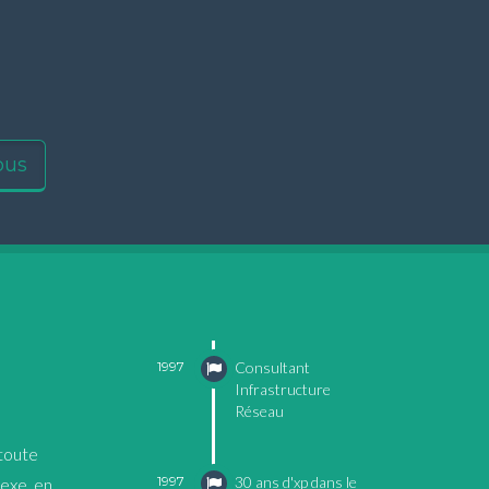
ous
1997
Consultant
Infrastructure
Réseau
 toute
1997
30 ans d'xp dans le
lexe, en