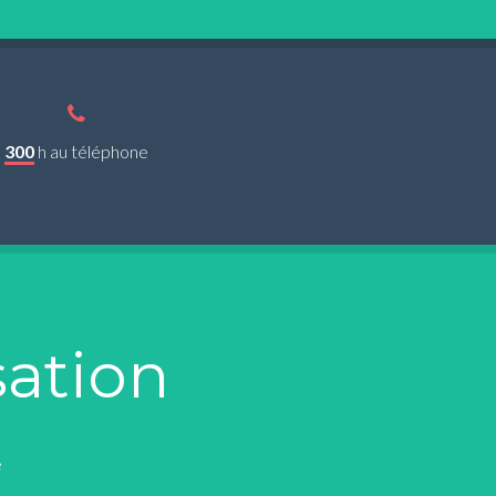
300
h au téléphone
sation
e